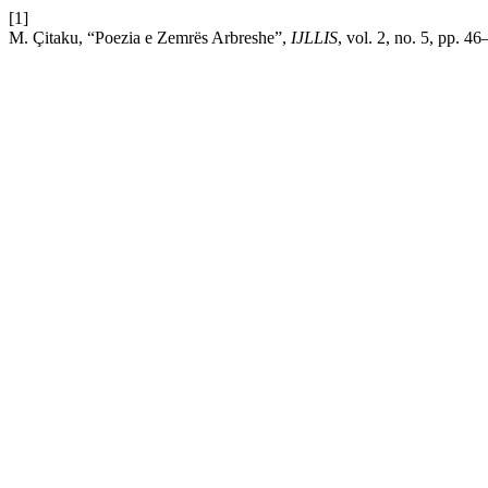
[1]
M. Çitaku, “Poezia e Zemrës Arbreshe”,
IJLLIS
, vol. 2, no. 5, pp. 4