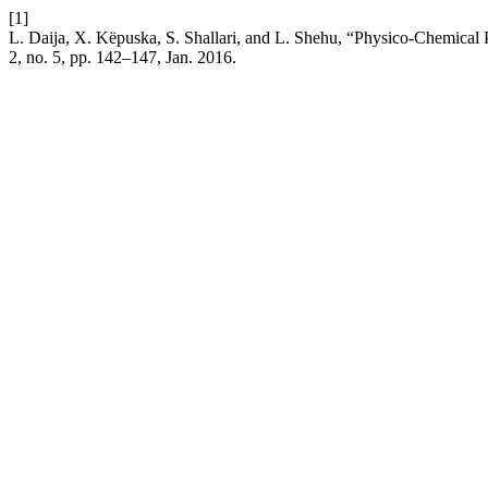
[1]
L. Daija, X. Këpuska, S. Shallari, and L. Shehu, “Physico-Chemical 
2, no. 5, pp. 142–147, Jan. 2016.