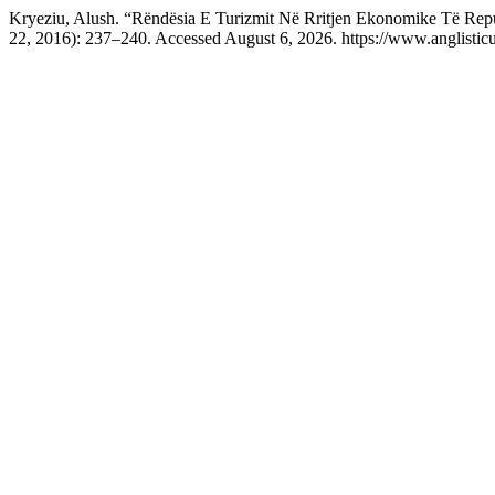
Kryeziu, Alush. “Rëndësia E Turizmit Në Rritjen Ekonomike Të Rep
22, 2016): 237–240. Accessed August 6, 2026. https://www.anglistic