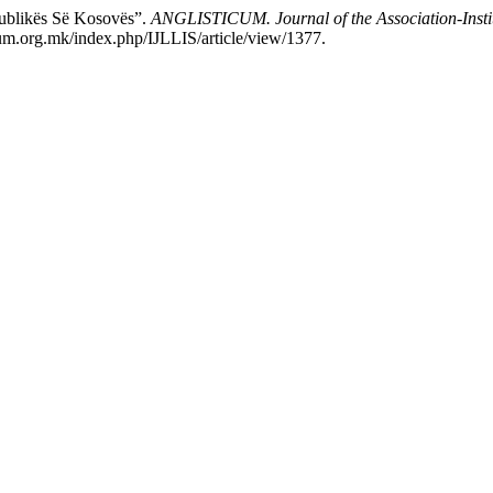
ublikës Së Kosovës”.
ANGLISTICUM. Journal of the Association-Insti
um.org.mk/index.php/IJLLIS/article/view/1377.