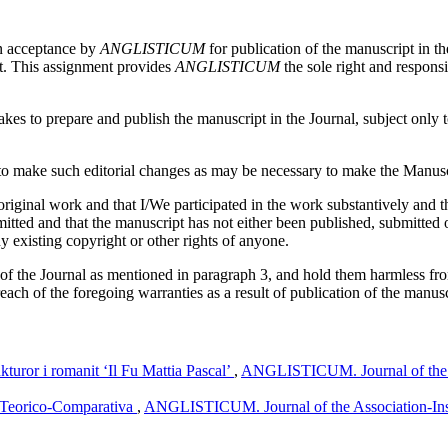
on acceptance by
ANGLISTICUM
for publication of the manuscript in th
pt. This assignment provides
ANGLISTICUM
the sole right and responsi
es to prepare and publish the manuscript in the Journal, subject only to 
 make such editorial changes as may be necessary to make the Manuscri
iginal work and that I/We participated in the work substantively and th
ed and that the manuscript has not either been published, submitted or 
y existing copyright or other rights of anyone.
 of the Journal as mentioned in paragraph 3, and hold them harmless fr
reach of the foregoing warranties as a result of publication of the manusc
kturor i romanit ‘Il Fu Mattia Pascal’
,
ANGLISTICUM. Journal of the As
si Teorico-Comparativa
,
ANGLISTICUM. Journal of the Association-Insti