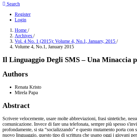
Search
Register
Login
Home
/
Archives
/
Vol. 4 No. 1 (2015): Volume 4, No.1, January, 2015
/
Volume 4, No.1, January 2015
Il Linguaggio Degli SMS – Una Minaccia pe
Authors
Renata Kristo
Mirela Papa
Abstract
Scrivere velocemente, usare molte abbreviazioni, frasi sintetiche, ne
comunicazione. Invece di fare una telefonata, sempre più spesso s'inv
profondamente, si sta “socializzando” e questo mutamento porta con sé u
nuovo linguaggio, questo tipo di scrittura che usano oggi i giovani pe