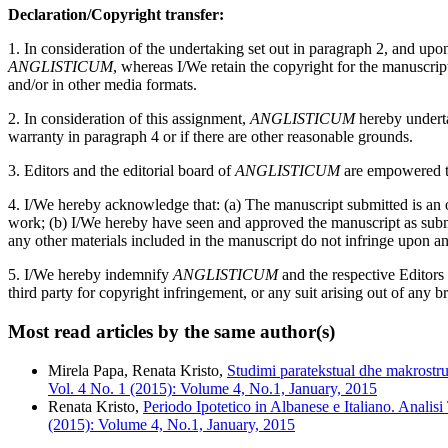
Declaration/Copyright transfer:
1. In consideration of the undertaking set out in paragraph 2, and up
ANGLISTICUM
, whereas I/We retain the copyright for the manuscri
and/or in other media formats.
2. In consideration of this assignment,
ANGLISTICUM
hereby undertak
warranty in paragraph 4 or if there are other reasonable grounds.
3. Editors and the editorial board of
ANGLISTICUM
are empowered to
4. I/We hereby acknowledge that: (a) The manuscript submitted is an or
work; (b) I/We hereby have seen and approved the manuscript as submitt
any other materials included in the manuscript do not infringe upon an
5. I/We hereby indemnify
ANGLISTICUM
and the respective Editors
third party for copyright infringement, or any suit arising out of any b
Most read articles by the same author(s)
Mirela Papa, Renata Kristo,
Studimi paratekstual dhe makrostru
Vol. 4 No. 1 (2015): Volume 4, No.1, January, 2015
Renata Kristo,
Periodo Ipotetico in Albanese e Italiano. Anali
(2015): Volume 4, No.1, January, 2015