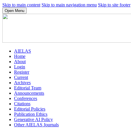
Skip to main content
Skip to main navigation menu
Skip to site footer
Open Menu
AIELAS
Home
About
Login
Register
Current
Archives
Editorial Team
Announcements
Conferences
Citations
Editorial Policies
Publication Ethics
Generative AI Policy
Other AIELAS Journals