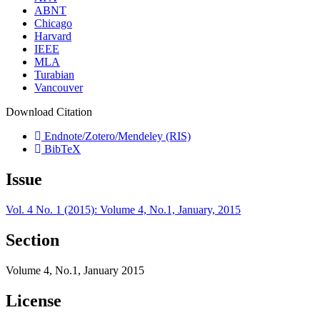
ABNT
Chicago
Harvard
IEEE
MLA
Turabian
Vancouver
Download Citation
Endnote/Zotero/Mendeley (RIS)
BibTeX
Issue
Vol. 4 No. 1 (2015): Volume 4, No.1, January, 2015
Section
Volume 4, No.1, January 2015
License