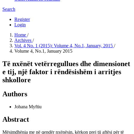
Search
Register
Login
Home
/
Archives
/
Vol. 4 No. 1 (2015): Volume 4, No.1, January, 2015
/
Volume 4, No.1, January 2015
Të nxënët vetërregullues dhe dimensionet
e tij, një faktor i rëndësishëm i arritjes
shkollore
Authors
Johana Myftiu
Abstract
Mësimdhënia me në qendër nxënësin, kërkon prej tij aftësi për të