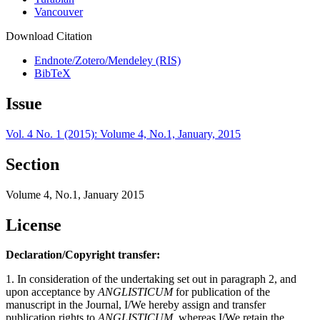
Vancouver
Download Citation
Endnote/Zotero/Mendeley (RIS)
BibTeX
Issue
Vol. 4 No. 1 (2015): Volume 4, No.1, January, 2015
Section
Volume 4, No.1, January 2015
License
Declaration/Copyright transfer:
1. In consideration of the undertaking set out in paragraph 2, and
upon acceptance by
ANGLISTICUM
for publication of the
manuscript in the Journal, I/We hereby assign and transfer
publication rights to
ANGLISTICUM
, whereas I/We retain the