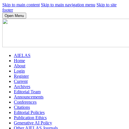
Skip to main content
Skip to main navigation menu
Skip to site
footer
Open Menu
AIELAS
Home
About
Login
Register
Current
Archives
Editorial Team
Announcements
Conferences
Citations
Editorial Policies
Publication Ethics
Generative AI Policy
Other AIELAS Journals