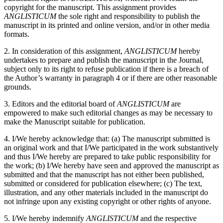
copyright for the manuscript. This assignment provides
ANGLISTICUM
the sole right and responsibility to publish the
manuscript in its printed and online version, and/or in other media
formats.
2. In consideration of this assignment,
ANGLISTICUM
hereby
undertakes to prepare and publish the manuscript in the Journal,
subject only to its right to refuse publication if there is a breach of
the Author’s warranty in paragraph 4 or if there are other reasonable
grounds.
3. Editors and the editorial board of
ANGLISTICUM
are
empowered to make such editorial changes as may be necessary to
make the Manuscript suitable for publication.
4. I/We hereby acknowledge that: (a) The manuscript submitted is
an original work and that I/We participated in the work substantively
and thus I/We hereby are prepared to take public responsibility for
the work; (b) I/We hereby have seen and approved the manuscript as
submitted and that the manuscript has not either been published,
submitted or considered for publication elsewhere; (c) The text,
illustration, and any other materials included in the manuscript do
not infringe upon any existing copyright or other rights of anyone.
5. I/We hereby indemnify
ANGLISTICUM
and the respective