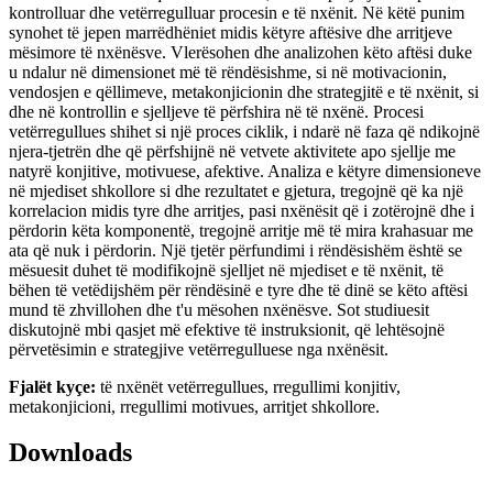
kontrolluar dhe vetërregulluar procesin e të nxënit. Në këtë punim
synohet të jepen marrëdhëniet midis këtyre aftësive dhe arritjeve
mësimore të nxënësve. Vlerësohen dhe analizohen këto aftësi duke
u ndalur në dimensionet më të rëndësishme, si në motivacionin,
vendosjen e qëllimeve, metakonjicionin dhe strategjitë e të nxënit, si
dhe në kontrollin e sjelljeve të përfshira në të nxënë. Procesi
vetërregullues shihet si një proces ciklik, i ndarë në faza që ndikojnë
njera-tjetrën dhe që përfshijnë në vetvete aktivitete apo sjellje me
natyrë konjitive, motivuese, afektive. Analiza e këtyre dimensioneve
në mjediset shkollore si dhe rezultatet e gjetura, tregojnë që ka një
korrelacion midis tyre dhe arritjes, pasi nxënësit që i zotërojnë dhe i
përdorin këta komponentë, tregojnë arritje më të mira krahasuar me
ata që nuk i përdorin. Një tjetër përfundimi i rëndësishëm është se
mësuesit duhet të modifikojnë sjelljet në mjediset e të nxënit, të
bëhen të vetëdijshëm për rëndësinë e tyre dhe të dinë se këto aftësi
mund të zhvillohen dhe t'u mësohen nxënësve. Sot studiuesit
diskutojnë mbi qasjet më efektive të instruksionit, që lehtësojnë
përvetësimin e strategjive vetërregulluese nga nxënësit.
Fjalët kyçe:
të nxënët vetërregullues, rregullimi konjitiv,
metakonjicioni, rregullimi motivues, arritjet shkollore.
Downloads