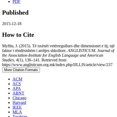
PDF
Published
2015-12-18
How to Cite
Myftiu, J. (2015). Të nxënët vetërregullues dhe dimensionet e tij, një
faktor i rëndësishëm i arritjes shkollore.
ANGLISTICUM. Journal of
the Association-Institute for English Language and American
Studies
,
4
(1), 136–141. Retrieved from
https://www.anglisticum.org.mk/index.php/IJLLIS/article/view/237
More Citation Formats
ACM
ACS
APA
ABNT
Chicago
Harvard
IEEE
MLA
Turabian