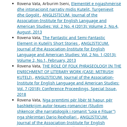
Rovena Vata, Arburim Iseni,
Elementët e ngjashmërisë
dhe intonacionit narrativ midis Kutelit, Turgenievit
dhe Gogolit
,
ANGLISTICUM. Journal of the
Association-Institute for English Language and
American Studies: Vol. 2 No. 4 (2013): Volume 2, No.4,
August, 2013
Rovena Vata,
The Fantastic and Semi-Fantastic
Element in Kuteli’s Short Stories
,
ANGLISTICUM.
Journal of the Association-Institute for English
Language and American Studies: Vol. 2 No. 1 (2013):
Volume 2, No.1, February, 2013
Rovena Vata,
THE ROLE OF FOLK PHRASEOLOGY IN THE
ENRICHMENT OF LITERARY WORK (CASE: MITRUSH
KUTELI)
,
ANGLISTICUM. Journal of the Association-
Institute for English Language and American Studies:
Vol. 7 (2018): Conference Proceedings, Special Issue,
2018
Rovena Vata,
Nga premtimi për libër të hapur, për
bashkëkrijim autor-lexues-romancier (Studim
shkencor dhe narratologjik i romanit “Loja e Fituar”)
nga shkrimtari Dario Rexhollari
,
ANGLISTICUM.
Journal of the Association-Institute for English