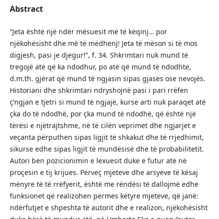
Abstract
“Jeta është një ndër mësuesit më të këqinj… por
njëkohësisht dhe më të mëdhenj! Jeta të mëson si të mos
digjesh, pasi je djegur!”, f. 34. Shkrimtari nuk mund të
tregojë atë që ka ndodhur, po atë që mund të ndodhte,
d.m.th. gjërat që mund të ngjasin sipas gjasës ose nevojës.
Historiani dhe shkrimtari ndryshojnë pasi i pari rrëfen
ç’ngjan e tjetri si mund të ngjajë, kurse arti nuk paraqet atë
çka do të ndodhë, por çka mund të ndodhë, që është një
tërësi e njëtrajtshme, në të cilën veprimet dhe ngjarjet e
veçanta përputhen sipas ligjit të shkakut dhe të rrjedhimit,
sikurse edhe sipas ligjit të mundësisë dhe të probabilitetit.
Autori bën pozicionimin e lexuesit duke e futur atë në
proçesin e tij krijues. Përveç mjeteve dhe arsyeve të kësaj
mënyre të të rrëfyerit, është me rëndësi të dallojmë edhe
funksionet që realizohen përmes këtyre mjeteve, që janë:
ndërfutjet e shpeshta të autorit dhe e realizon, njëkohësisht