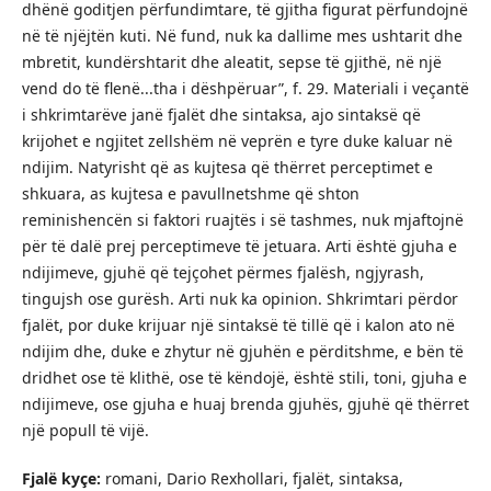
dhënë goditjen përfundimtare, të gjitha figurat përfundojnë
në të njëjtën kuti. Në fund, nuk ka dallime mes ushtarit dhe
mbretit, kundërshtarit dhe aleatit, sepse të gjithë, në një
vend do të flenë...tha i dëshpëruar”, f. 29. Materiali i veçantë
i shkrimtarëve janë fjalët dhe sintaksa, ajo sintaksë që
krijohet e ngjitet zellshëm në veprën e tyre duke kaluar në
ndijim. Natyrisht që as kujtesa që thërret perceptimet e
shkuara, as kujtesa e pavullnetshme që shton
reminishencën si faktori ruajtës i së tashmes, nuk mjaftojnë
për të dalë prej perceptimeve të jetuara. Arti është gjuha e
ndijimeve, gjuhë që tejçohet përmes fjalësh, ngjyrash,
tingujsh ose gurësh. Arti nuk ka opinion. Shkrimtari përdor
fjalët, por duke krijuar një sintaksë të tillë që i kalon ato në
ndijim dhe, duke e zhytur në gjuhën e përditshme, e bën të
dridhet ose të klithë, ose të këndojë, është stili, toni, gjuha e
ndijimeve, ose gjuha e huaj brenda gjuhës, gjuhë që thërret
një popull të vijë.
Fjalë kyçe:
romani, Dario Rexhollari, fjalët, sintaksa,