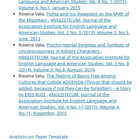
Language and American Studies: Vol. 4 No. 1 (2015):
Volume 4, No.1, January, 2015
Rovena Vata,
Fishta and his Viewpoint on the Myth of
the Mountain
,
ANGLISTICUM. Journal of the
Association-Institute for English Language and
American Studies: Vol. 2 No. 3 (2013): Volume 2, No.3,
June, 2013
Rovena Vata,
Psycho-mental Enigmas and Symbols of
Unconsciousness in Koliqi’s Characters
,
ANGLISTICUM. Journal of the Association-Institute for
English Language and American Studies: Vol. 3 No. 8
(2014): Volume 3, No.8, August, 2014
Rovena Vata,
The Feeling of Being Free Among
Cultures that Collide ADDENDA (Things that should be
added, because if not they can be forgotten) – A Story
by ERIS RUSI
,
ANGLISTICUM. Journal of the
Association-Institute for English Language and
American Studies: Vol. 4 No. 11 (2015): Volume 4,
No.11, November, 2015
Anglisticum Paper Template