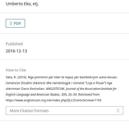
Umberto Eko, etj.
PDF
Published
2016-12-13
How to Cite
Vata, R. (2016). Nga premtimi për libër të hapur, për bashkëkrijim autor-lexues-
romancier (Studim shkencor dhe narratologjik i romanit “Loja e Fituar”) nga
shkrimtari Dario Rexhollari.
ANGLISTICUM. Journal of the Association-Institute for
English Language and American Studies
,
3
(9), 26–39. Retrieved from
https://www.anglisticum.org.mk/index.php/IJLLIS/article/view/1193
More Citation Formats