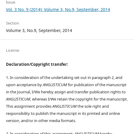
Issue
Vol. 3 No. 9 (2014): Volume 3, No.9, September, 2014
Section
Volume 3, No.9, September, 2014
License
Declaration/Copyright transfer:
1. In consideration of the undertaking set out in paragraph 2, and
upon acceptance by
ANGLISTICUM
for publication of the manuscript
in the Journal, I/We hereby assign and transfer publication rights to
ANGLISTICUM
, whereas I/We retain the copyright for the manuscript.
This assignment provides
ANGLISTICUM
the sole right and
responsibility to publish the manuscript in its printed and online
version, and/or in other media formats.
2. In consideration of this assignment,
ANGLISTICUM
hereby