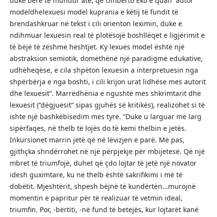
duke bërë të mundur atë, që Umberto Eko e quan “autor
modeldhelexuesi model kuprania e këtij të fundit të
brendashkruar në tekst i cili orienton leximin, duke e
ndihmuar lexuesin real të plotësojë boshllëqet e ligjërimit e
të bëjë të zëshme heshtjet. Ky lexues model është një
abstraksion semiotik, domëthënë një paradigmë edukative,
udhëheqëse, e cila shpëton lexuesin a interpretuesin nga
shpërbërja e nga boshti, i cili krijon urat lidhëse mes autorit
dhe lexuesit”. Marrëdhënia e ngushtë mes shkrimtarit dhe
lexuesit (“dëgjuesit” sipas gjuhës së kritikës), realizohet si të
ishte një bashkëbisedim mes tyre. “Duke u larguar më larg
sipërfaqes, në thelb të lojës do të kemi thelbin e jetës.
Inkursionet marrin jetë që në lëvizjen e parë. Më pas,
gjithçka shndërrohet në një përpjekje për mbijetesë. Që një
mbret të triumfojë, duhet që çdo lojtar të jetë një novator
idesh guximtare, ku në thelb është sakrifikimi i më të
dobëtit. Mjeshtërit, shpesh bëjnë të kundërtën...murojnë
momentin e papritur për të realizuar të vetmin ideal,
triumfin. Por, -bërtiti, -në fund të betejës, kur lojtarët kanë