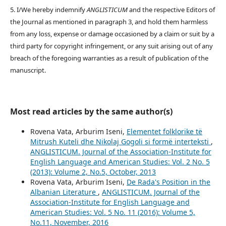
5. I/We hereby indemnify
ANGLISTICUM
and the respective Editors of
the Journal as mentioned in paragraph 3, and hold them harmless
from any loss, expense or damage occasioned by a claim or suit by a
third party for copyright infringement, or any suit arising out of any
breach of the foregoing warranties as a result of publication of the
manuscript.
Most read articles by the same author(s)
Rovena Vata, Arburim Iseni,
Elementet folklorike të
Mitrush Kuteli dhe Nikolaj Gogoli si formë interteksti
,
ANGLISTICUM. Journal of the Association-Institute for
English Language and American Studies: Vol. 2 No. 5
(2013): Volume 2, No.5, October, 2013
Rovena Vata, Arburim Iseni,
De Rada's Position in the
Albanian Literature
,
ANGLISTICUM. Journal of the
Association-Institute for English Language and
American Studies: Vol. 5 No. 11 (2016): Volume 5,
No.11, November, 2016